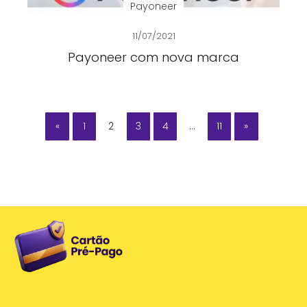
Payoneer
11/07/2021
Payoneer com nova marca
«
1
2
3
4
…
11
»