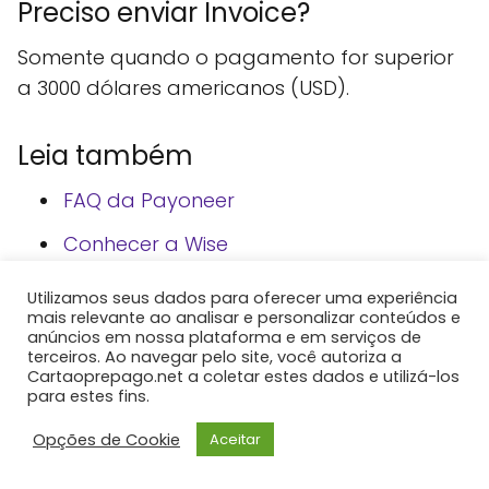
Preciso enviar Invoice?
Somente quando o pagamento for superior
a 3000 dólares americanos (USD).
Leia também
FAQ da Payoneer
Conhecer a Wise
Conheça a Nomad Global
Utilizamos seus dados para oferecer uma experiência
mais relevante ao analisar e personalizar conteúdos e
anúncios em nossa plataforma e em serviços de
terceiros. Ao navegar pelo site, você autoriza a
Cartaoprepago.net a coletar estes dados e utilizá-los
para estes fins.
Relacionado
Opções de Cookie
Aceitar