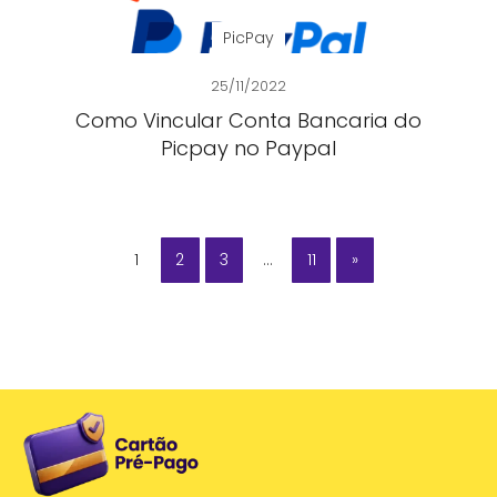
PicPay
25/11/2022
Como Vincular Conta Bancaria do
Picpay no Paypal
1
2
3
…
11
»