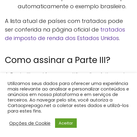
automaticamente o exemplo brasileiro.
A lista atual de países com tratados pode
ser conferida na página oficial de
tratados
de imposto de renda dos Estados Unidos
.
Como assinar a Parte III?
A Parte III contém as certificações feitas sob
responsabilidade do signatário.
Utilizamos seus dados para oferecer uma experiência
mais relevante ao analisar e personalizar conteúdos e
anúncios em nossa plataforma e em serviços de
Antes de assinar, confira se:
terceiros. Ao navegar pelo site, você autoriza a
Cartaoprepago.net a coletar estes dados e utilizá-los
para estes fins.
o nome da linha 1 está correto;
Opções de Cookie
Aceitar
o endereço corresponde à residência
fiscal;