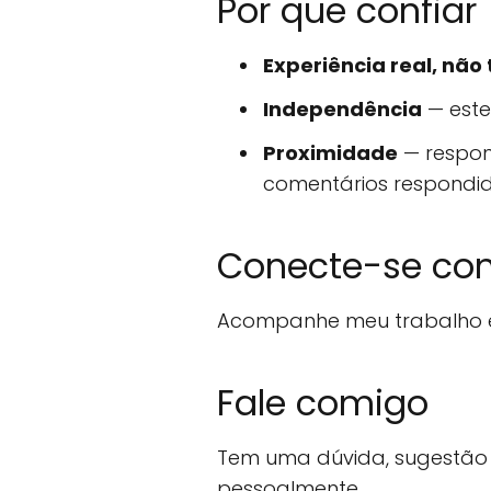
Por que confiar
Experiência real, não 
Independência
— este
Proximidade
— respon
comentários respondi
Conecte-se co
Acompanhe meu trabalho e
Fale comigo
Tem uma dúvida, sugestão 
pessoalmente.