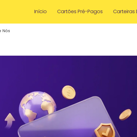
Início
Cartões Pré-Pagos
Carteiras 
e Nós