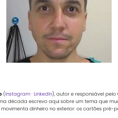
o
(
Instagram
·
LinkedIn
), autor e responsável pel
e uma década escrevo aqui sobre um tema que m
 movimenta dinheiro no exterior: os cartões pré-pa