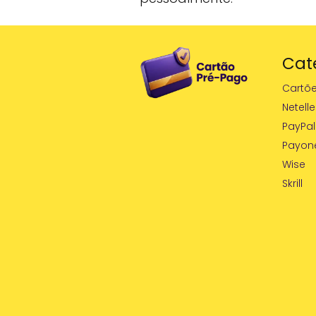
Cat
Cartõ
Netelle
PayPal
Payon
Wise
Skrill