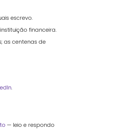
ais escrevo.
stituição financeira.
; as centenas de
kedIn
.
to
— leio e respondo