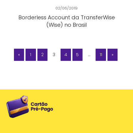
02/06/2019
Borderless Account da TransferWise
(Wise) no Brasil
«
1
2
3
4
5
…
11
»