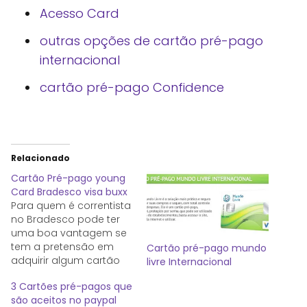
Acesso Card
outras opções de cartão pré-pago
internacional
cartão pré-pago Confidence
Relacionado
Cartão Pré-pago young
Card Bradesco visa buxx
Para quem é correntista
no Bradesco pode ter
uma boa vantagem se
tem a pretensão em
Cartão pré-pago mundo
adquirir algum cartão
livre Internacional
pré-pago internacional.
3 Cartões pré-pagos que
Acessando o site do
são aceitos no paypal
Bradesco na seção