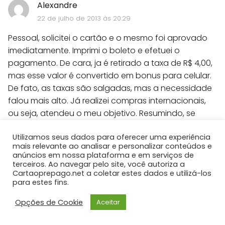
Alexandre
22 de julho de 2013 às 20:29
Pessoal, solicitei o cartão e o mesmo foi aprovado
imediatamente. Imprimi o boleto e efetuei o
pagamento. De cara, ja é retirado a taxa de R$ 4,00,
mas esse valor é convertido em bonus para celular.
De fato, as taxas são salgadas, mas a necessidade
falou mais alto. Já realizei compras internacionais,
ou seja, atendeu o meu objetivo. Resumindo, se
você nao se importar em pagar algumas taxas, o
Utilizamos seus dados para oferecer uma experiência
cartão é perfeito.
mais relevante ao analisar e personalizar conteúdos e
anúncios em nossa plataforma e em serviços de
terceiros. Ao navegar pelo site, você autoriza a
Carregando...
Cartaoprepago.net a coletar estes dados e utilizá-los
para estes fins.
Responder
Opções de Cookie
Aceitar