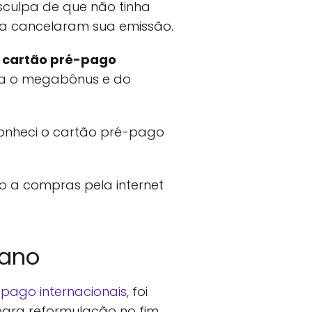
esculpa de que não tinha
ida cancelaram sua emissão.
m
cartão pré-pago
ha o megabônus e do
conheci o cartão pré-pago
o a compras pela internet
cano
-pago internacionais
, foi
para reformulação no fim