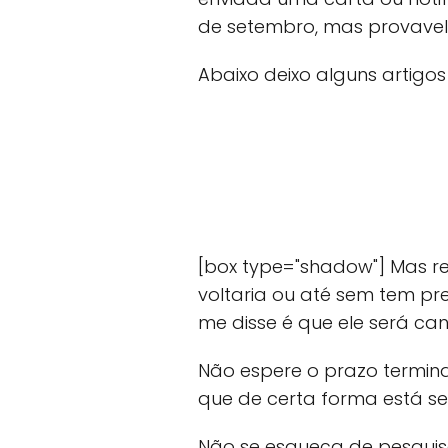
de setembro, mas provavelm
Abaixo deixo alguns artigo
[box type="shadow"] Mas r
voltaria ou até sem tem pre
me disse é que ele será ca
Não espere o prazo termin
que de certa forma está s
Não se esqueça de pesquis