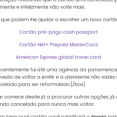
ente e infelizmente não volte mais.
s que podem lhe ajudar a escolher um novo cartã
Cartão pré-pago cash passport
Cartão Net+ Prepaid MasterCard
American Express global travel card
ecentemente fui até uma agência da panamerica
visão de voltar a emitir e a atendente não sabia 
ncelado para ser reformulado.[/box]
ar comece desde já a procurar outras opções, j
endo cancelado para nunca mais voltar.
ar bem qual cartão você substituirá o
finado
pan