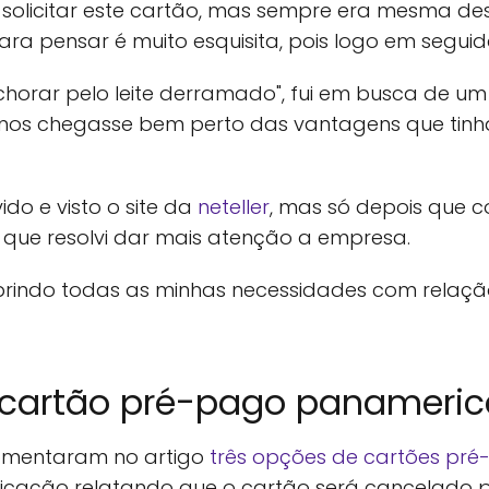
es solicitar este cartão, mas sempre era mesma d
ara pensar é muito esquisita, pois logo em segu
horar pelo leite derramado", fui em busca de u
nos chegasse bem perto das vantagens que tin
ido e visto o site da
neteller
, mas só depois que 
que resolvi dar mais atenção a empresa.
prindo todas as minhas necessidades com relaçã
o cartão pré-pago panameri
mentaram no artigo
três opções de cartões pré
ficação relatando que o cartão será cancelado 