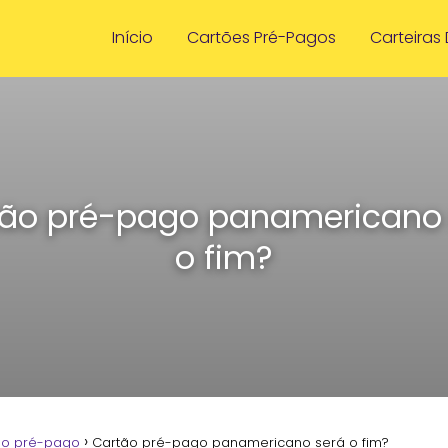
Início
Cartões Pré-Pagos
Carteiras 
tão pré-pago panamericano 
o fim?
ão pré-pago
Cartão pré-pago panamericano será o fim?