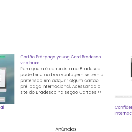
Cartão Pré-pago young Card Bradesco
visa buxx
Para quem é correntista no Bradesco
pode ter uma boa vantagem se tem a
pretensão em adquirir algum cartão
pré-pago internacional. Acessando o
site do Bradesco na seção Cartões >>
Conheça os Cartões você verá 5 abas
que oferecem: Cartão de Credito seja
al
Confide
nacional ou internacional. Cartão de
internac
Credito Espelho…
Anúncios