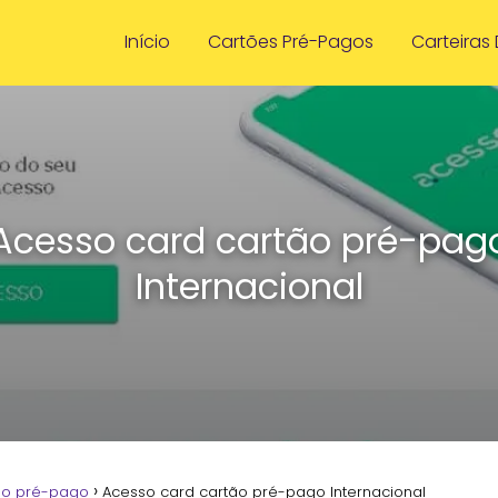
Início
Cartões Pré-Pagos
Carteiras 
Acesso card cartão pré-pag
Internacional
ão pré-pago
Acesso card cartão pré-pago Internacional