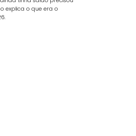
inda tinha saldo precisou
o explica o que era o
6.