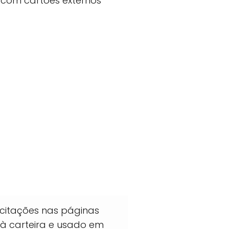
e com cartões externos
icitações nas páginas
o à carteira e usado em