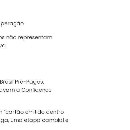
operação.
igos não representam
va.
Brasil Pré-Pagos,
tavam a Confidence
m “cartão emitido dentro
paga, uma etapa cambial e