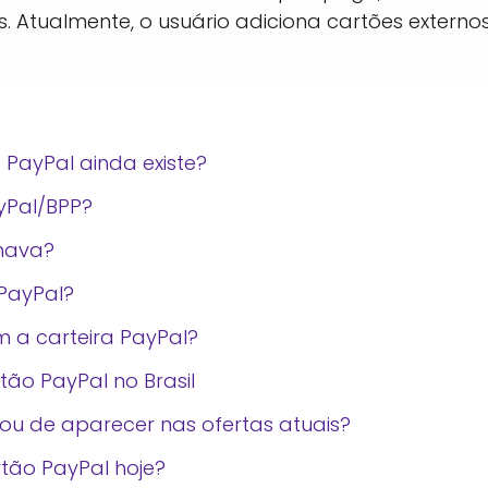
Atualmente, o usuário adiciona cartões externos
PayPal ainda existe?
yPal/BPP?
nava?
PayPal?
m a carteira PayPal?
ão PayPal no Brasil
xou de aparecer nas ofertas atuais?
rtão PayPal hoje?