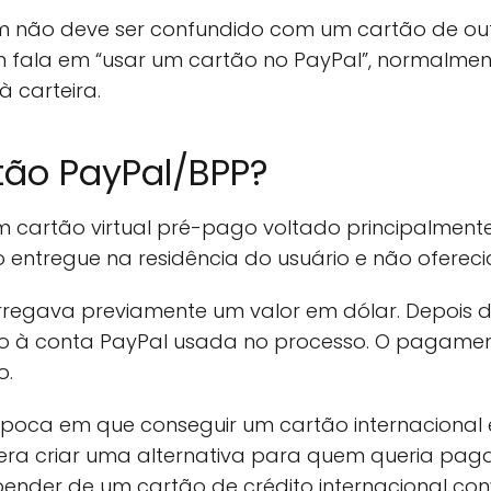
m não deve ser confundido com um cartão de ou
m fala em “usar um cartão no PayPal”, normalme
à carteira.
tão PayPal/BPP?
 cartão virtual pré-pago voltado principalmente
o entregue na residência do usuário e não oferecia 
 carregava previamente um valor em dólar. Depois
ado à conta PayPal usada no processo. O pagame
o.
oca em que conseguir um cartão internacional er
a era criar uma alternativa para quem queria paga
nder de um cartão de crédito internacional con