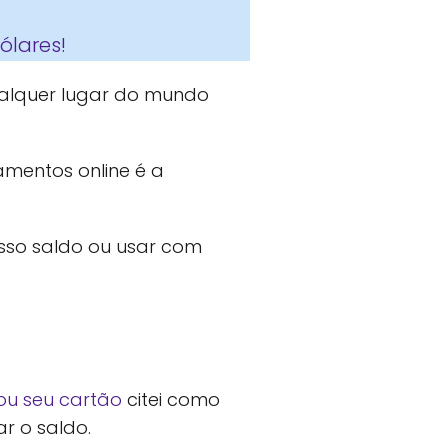
ólares!
alquer lugar do mundo
mentos online é a
osso saldo ou usar com
ou seu cartão
citei como
ar o saldo.