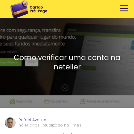
Como verificar uma conta na
neteller
Rafael Avelino
há 14 anos
· Atualizado há 1 mês