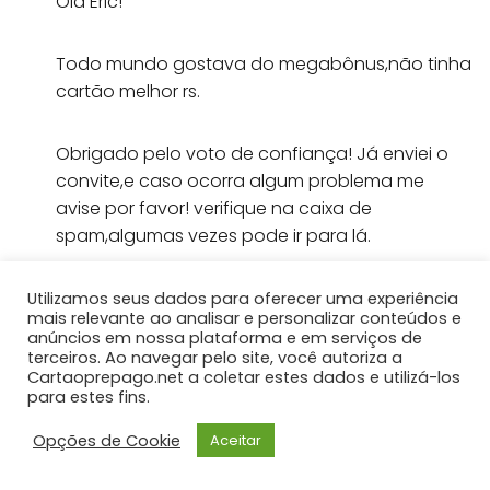
Olá Eric!
Todo mundo gostava do megabônus,não tinha
cartão melhor rs.
Obrigado pelo voto de confiança! Já enviei o
convite,e caso ocorra algum problema me
avise por favor! verifique na caixa de
spam,algumas vezes pode ir para lá.
Eu que agradeço pela visita e fico feliz que
Utilizamos seus dados para oferecer uma experiência
mais relevante ao analisar e personalizar conteúdos e
tenha achado uma boa opção de cartão!
anúncios em nossa plataforma e em serviços de
terceiros. Ao navegar pelo site, você autoriza a
Cartaoprepago.net a coletar estes dados e utilizá-los
Abraço!
para estes fins.
Opções de Cookie
Aceitar
Carregando...
Responder