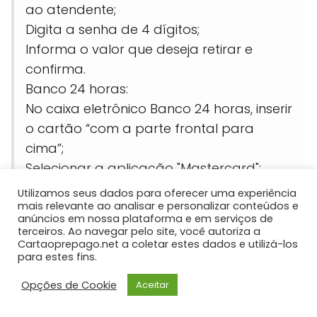
ao atendente;
Digita a senha de 4 dígitos;
Informa o valor que deseja retirar e
confirma.
Banco 24 horas:
No caixa eletrônico Banco 24 horas, inserir
o cartão “com a parte frontal para
cima”;
Selecionar a aplicação "Mastercard";
Digitar a senha do cartão;
Utilizamos seus dados para oferecer uma experiência
mais relevante ao analisar e personalizar conteúdos e
No próximo menu selecionar a opção
anúncios em nossa plataforma e em serviços de
“Saque Crédito”;
terceiros. Ao navegar pelo site, você autoriza a
Cartaoprepago.net a coletar estes dados e utilizá-los
Digitar também o valor do saque;
para estes fins.
Opções de Cookie
Aceitar
Extrato do cartão Recargapay