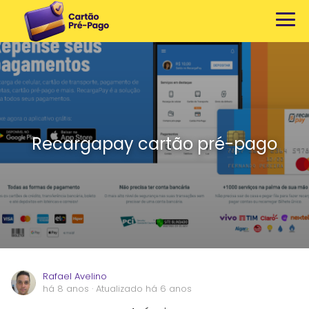
Recargapay cartão pré-pago
Rafael Avelino
há 8 anos
· Atualizado há 6 anos