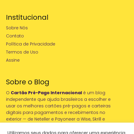
Institucional
Sobre Nós
Contato
Política de Privacidade
Termos de Uso
Assine
Sobre o Blog
O
Cartão Pré-Pago Internacional
é um blog
independente que ajuda brasileiros a escolher e
usar os melhores cartões pré-pagos e carteiras
digitais para pagamentos e recebimentos no
exterior — de Neteller e Payoneer a Wise, Skrill e
PayPal. Conteúdo testado na prática por Rafael
Avelino.
Utilizamos seus dados para oferecer uma experiência