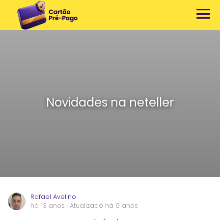
Novidades na neteller
Rafael Avelino
há 13 anos
· Atualizado há 6 anos