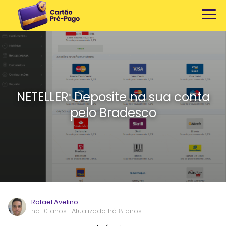
NETELLER: Deposite na sua conta
pelo Bradesco
Rafael Avelino
há 10 anos
· Atualizado há 8 anos