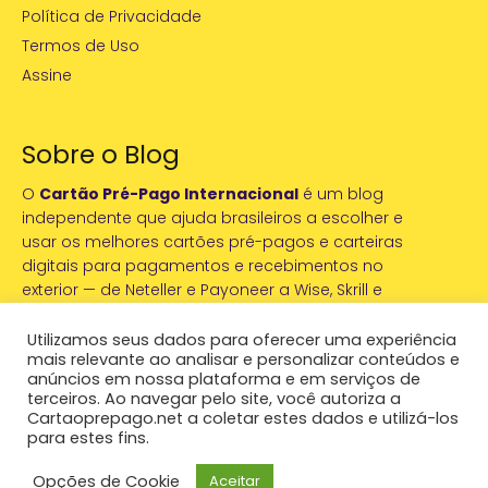
Política de Privacidade
Termos de Uso
Assine
Sobre o Blog
O
Cartão Pré-Pago Internacional
é um blog
independente que ajuda brasileiros a escolher e
usar os melhores cartões pré-pagos e carteiras
digitais para pagamentos e recebimentos no
exterior — de Neteller e Payoneer a Wise, Skrill e
PayPal. Conteúdo testado na prática por Rafael
Avelino.
Utilizamos seus dados para oferecer uma experiência
mais relevante ao analisar e personalizar conteúdos e
anúncios em nossa plataforma e em serviços de
Conhecer nossa história →
terceiros. Ao navegar pelo site, você autoriza a
Cartaoprepago.net a coletar estes dados e utilizá-los
para estes fins.
© 2026 Cartão Pré-Pago Internacional · Todos os direitos
.
reservados
Opções de Cookie
Aceitar