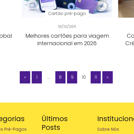
Cartão pré-pago
10/12/2011
obal
Melhores cartões para viagem
Co
internacional em 2026
Cré
«
1
…
8
9
10
11
»
egorias
Últimos
Institucion
Posts
es Pré-Pagos
Sobre Nós